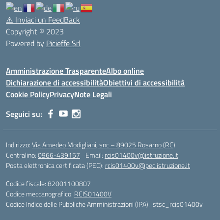
⚠️
Inviaci un FeedBack
Copyright © 2023
Powered by
Picieffe Srl
Amministrazione Trasparente
Albo online
Dichiarazione di accessibilità
Obiettivi di accessibilità
Cookie Policy
Privacy
Note Legali
Seguici su:
Indirizzo:
Via Amedeo Modigliani, snc – 89025 Rosarno (RC)
Centralino:
0966-439157
Email:
rcis01400v@istruzione.it
Posta elettronica certificata (PEC):
rcis01400v@pec.istruzione.it
Codice fiscale: 82001100807
Codice meccanografico:
RCIS01400V
Codice Indice delle Pubbliche Amministrazioni (IPA): istsc_rcis01400v