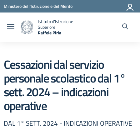
Vai ai contenuti
Vai al menu di navigazione
Vai al footer
Ministero dell'Istruzione e del Merito
Istituto d'Istruzione
Superiore
Raffele Piria
— Visita la pagina iniziale della scuola
Cessazioni dal servizio
personale scolastico dal 1°
sett. 2024 – indicazioni
operative
DAL 1° SETT. 2024 - INDICAZIONI OPERATIVE