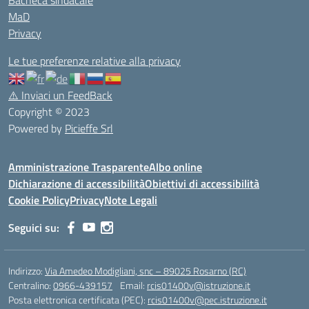
Bacheca sindacale
MaD
Privacy
Le tue preferenze relative alla privacy
⚠️
Inviaci un FeedBack
Copyright © 2023
Powered by
Picieffe Srl
Amministrazione Trasparente
Albo online
Dichiarazione di accessibilità
Obiettivi di accessibilità
Cookie Policy
Privacy
Note Legali
Seguici su:
Indirizzo:
Via Amedeo Modigliani, snc – 89025 Rosarno (RC)
Centralino:
0966-439157
Email:
rcis01400v@istruzione.it
Posta elettronica certificata (PEC):
rcis01400v@pec.istruzione.it