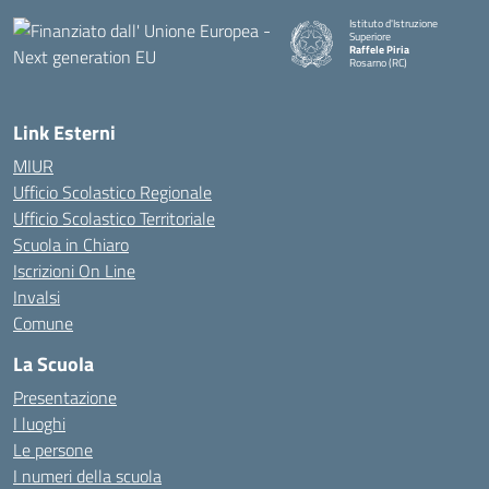
Istituto d'Istruzione
Superiore
Raffele Piria
Rosarno (RC)
— Visita la pagina iniziale della
Link Esterni
MIUR
Ufficio Scolastico Regionale
Ufficio Scolastico Territoriale
Scuola in Chiaro
Iscrizioni On Line
Invalsi
Comune
La Scuola
Presentazione
I luoghi
Le persone
I numeri della scuola