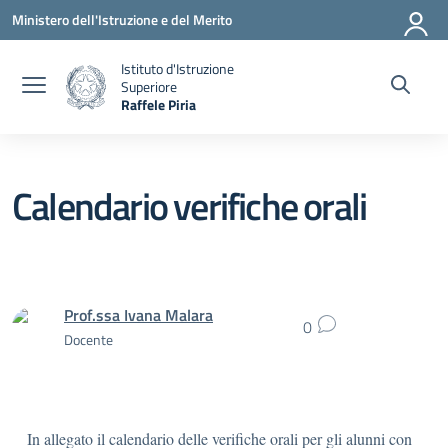
Vai ai contenuti
Vai al menu di navigazione
Vai al footer
Ministero dell'Istruzione e del Merito
Istituto d'Istruzione
Superiore
Raffele Piria
— Visita la pagina iniziale della scuola
Calendario verifiche orali
Prof.ssa Ivana Malara
0
Docente
In allegato il calendario delle verifiche orali per gli alunni con