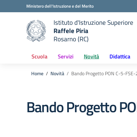
Vai ai contenuti
Vai al menu di navigazione
Vai al footer
Ministero dell'Istruzione e del Merito
Istituto d'Istruzione Superiore
Raffele Piria
Rosarno (RC)
 della scuola
— Visita la pagina iniziale del
Scuola
Servizi
Novità
Didattica
Home
Novità
Bando Progetto PON C-5-FSE
Bando Progetto P