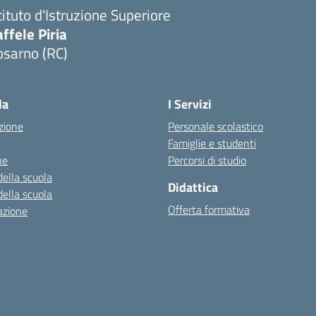
tituto d'Istruzione Superiore
ffele Piria
osarno (RC)
Visita la pagina iniziale della scuola
la
I Servizi
zione
Personale scolastico
Famiglie e studenti
ne
Percorsi di studio
della scuola
Didattica
della scuola
Offerta formativa
azione