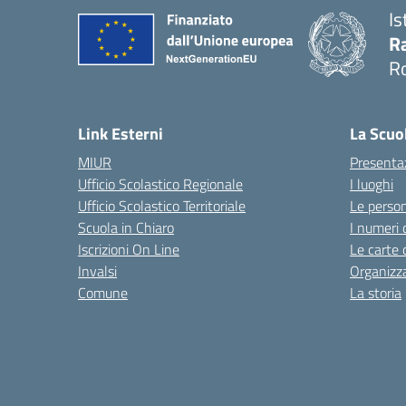
Is
Ra
R
— 
Link Esterni
La Scuo
MIUR
Presenta
Ufficio Scolastico Regionale
I luoghi
Ufficio Scolastico Territoriale
Le perso
Scuola in Chiaro
I numeri 
Iscrizioni On Line
Le carte 
Invalsi
Organizz
Comune
La storia