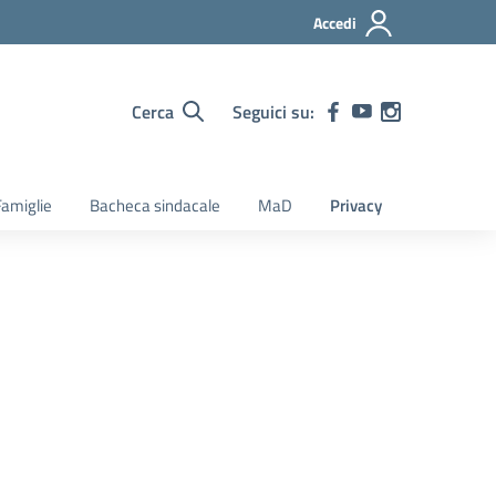
Accedi
Cerca
Seguici su:
amiglie
Bacheca sindacale
MaD
Privacy