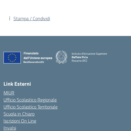
Stampa / Condividi
Istituto d'Istruzione Superiore
Raffele Piria
Rosarno (RC)
— Visita la pagina iniziale della scuola
Link Esterni
MIUR
Ufficio Scolastico Regionale
Ufficio Scolastico Territoriale
Scuola in Chiaro
Iscrizioni On Line
Invalsi