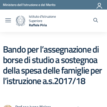
Vai ai contenuti
Vai al menu di navigazione
Vai al footer
Ministero dell'Istruzione e del Merito
Istituto d'Istruzione
Superiore
Raffele Piria
— Visita la pagina iniziale della scuola
Bando per l’assegnazione di
borse di studio a sostegnoa
della spesa delle famiglie per
l’istruzione a.s.2017/18
Prof.ssa Ivana Malara