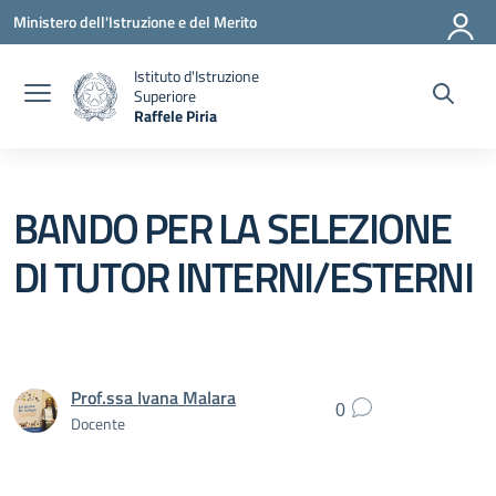
Vai ai contenuti
Vai al menu di navigazione
Vai al footer
Ministero dell'Istruzione e del Merito
Istituto d'Istruzione
Superiore
Raffele Piria
— Visita la pagina iniziale della scuola
BANDO PER LA SELEZIONE
DI TUTOR INTERNI/ESTERNI
Prof.ssa Ivana Malara
0
Docente