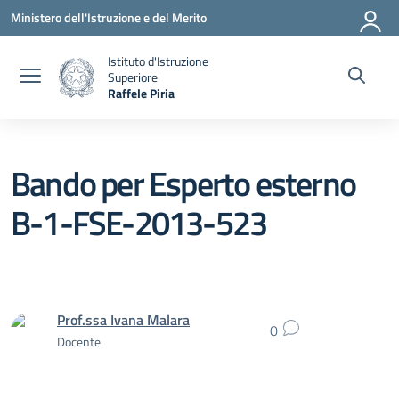
Vai ai contenuti
Vai al menu di navigazione
Vai al footer
Ministero dell'Istruzione e del Merito
Istituto d'Istruzione
Superiore
Raffele Piria
— Visita la pagina iniziale della scuola
Bando per Esperto esterno
B-1-FSE-2013-523
Prof.ssa Ivana Malara
0
Docente