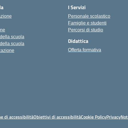
la
I Servizi
azione
Personale scolastico
Famiglie e studenti
one
Percorsi di studio
 della scuola
Didattica
 della scuola
Offerta formativa
zazione
e di accessibilità
Obiettivi di accessibilità
Cookie Policy
Privacy
Not