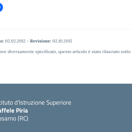
o:
02.02.2012
-
Revisione:
02.10.2015
ove diversamente specificato, questo articolo è stato rilasciato sott
tituto d'Istruzione Superiore
ffele Piria
osarno (RC)
Visita la pagina iniziale della scuola