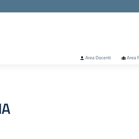
la scuola
Area Docenti
Area F
IA