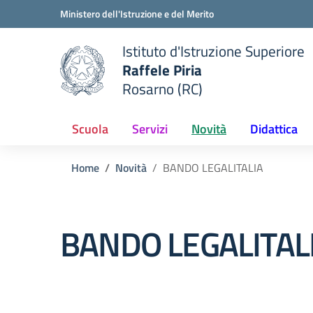
Vai ai contenuti
Vai al menu di navigazione
Vai al footer
Ministero dell'Istruzione e del Merito
Istituto d'Istruzione Superiore
Raffele Piria
Rosarno (RC)
 della scuola
— Visita la pagina iniziale del
Scuola
Servizi
Novità
Didattica
Home
Novità
BANDO LEGALITALIA
BANDO LEGALITAL