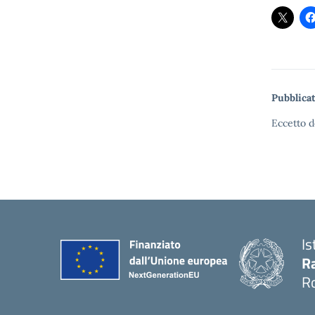
Pubblicat
Eccetto d
Is
Ra
R
— 