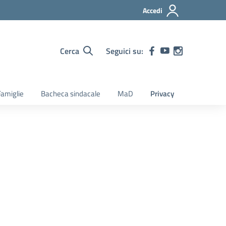
Accedi
Cerca
Seguici su:
amiglie
Bacheca sindacale
MaD
Privacy