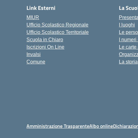
Link Esterni
La Scuo
MIUR
Present
Ufficio Scolastico Regionale
I luoghi
Ufficio Scolastico Territoriale
Le pers
Scuola in Chiaro
I numeri
Iscrizioni On Line
Le carte
Invalsi
Organiz
Comune
La storia
Amministrazione Trasparente
Albo online
Dichiarazion