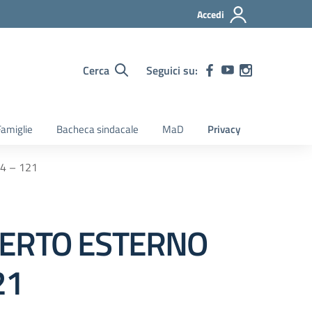
Accedi
Cerca
Seguici su:
amiglie
Bacheca sindacale
MaD
Privacy
4 – 121
PERTO ESTERNO
21