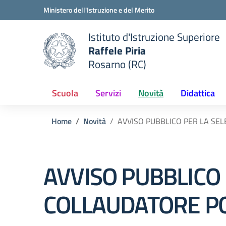
Vai ai contenuti
Vai al menu di navigazione
Vai al footer
Ministero dell'Istruzione e del Merito
Istituto d'Istruzione Superiore
Raffele Piria
Rosarno (RC)
 della scuola
— Visita la pagina iniziale del
Scuola
Servizi
Novità
Didattica
Home
Novità
AVVISO PUBBLICO PER LA SE
AVVISO PUBBLICO
COLLAUDATORE PO