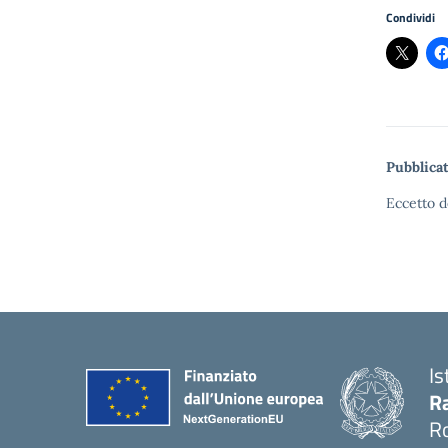
Condividi
Pubblicat
Eccetto d
Is
Ra
R