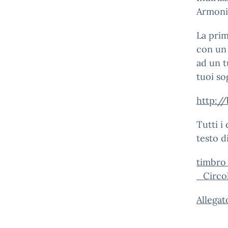
Armonic
La prim
con un 
ad un t
tuoi so
http://
Tutti i
testo d
timbro
_Circo
Allegat