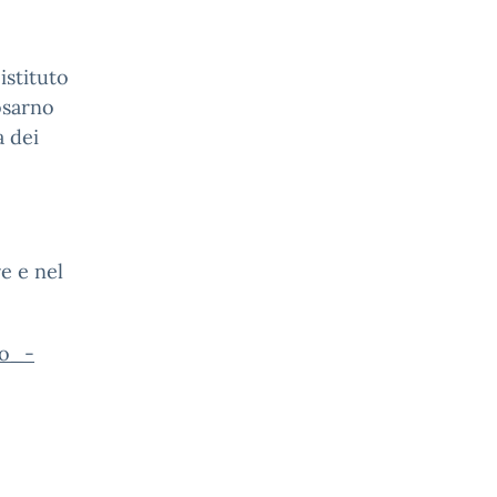
istituto
Rosarno
a dei
re e nel
ro_-