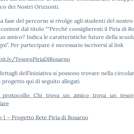
o dei Nostri Orizzonti.
a fase del percorso si rivolge agli studenti del nostro 
contest dal titolo ““Perché consiglieresti il Piria di 
uo amico? Indica le caratteristiche future della scuol
gni”. Per partecipare è necessario iscriversi al link
bit.ly/TesoroPiriaDiRosarno
 dettagli dell’iniziativa si possono trovare nella circola
i progetto qui di seguito allegati
_protocollo_Chi_trova_un_amico_trova_un_teso
lare
o 1 – Progetto Rete Piria di Rosarno