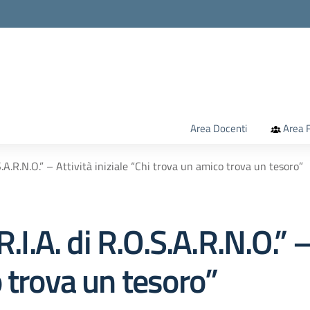
la scuola
Area Docenti
Area F
.S.A.R.N.O.” – Attività iniziale “Chi trova un amico trova un tesoro”
.I.A. di R.O.S.A.R.N.O.” –
 trova un tesoro”