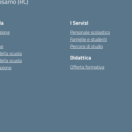
osarno (RC)
Visita la pagina iniziale della scuola
la
I Servizi
zione
Personale scolastico
Famiglie e studenti
ne
Percorsi di studio
della scuola
Didattica
della scuola
Offerta formativa
azione