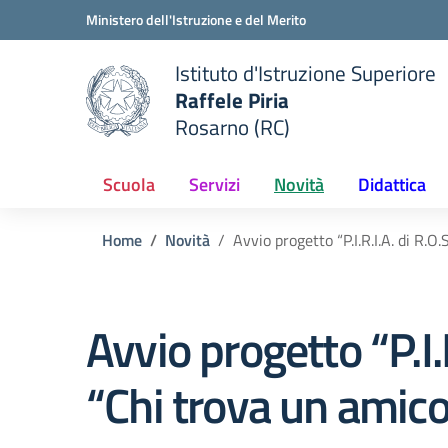
Vai ai contenuti
Vai al menu di navigazione
Vai al footer
Ministero dell'Istruzione e del Merito
Istituto d'Istruzione Superiore
Raffele Piria
Rosarno (RC)
 della scuola
— Visita la pagina iniziale del
Scuola
Servizi
Novità
Didattica
Home
Novità
Avvio progetto “P.I.R.I.A. di R.O
Avvio progetto “P.I.R
“Chi trova un amico