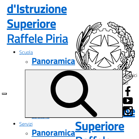
d'Istruzione
Superiore
— Visita la pa
Raffele Piria
Scuola
Panoramica
Presentazione
Seguici
I luoghi
su:
Le persone
Istituto
I numeri della scuola
Le carte della scuola
d'Istruzione
Organizzazione
La storia
Superiore
Servizi
Panoramica