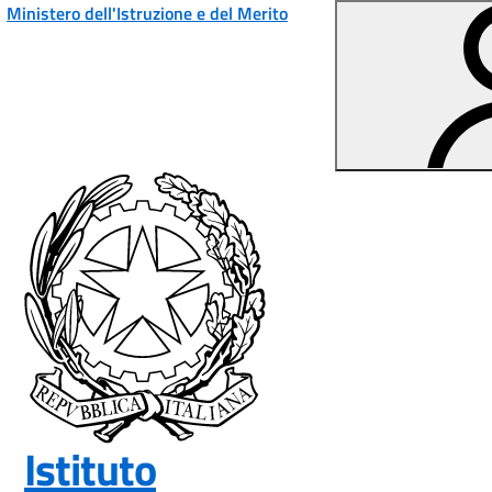
Vai ai contenuti
Vai al menu di navigazione
Vai al footer
Ministero dell'Istruzione e del Merito
Istituto