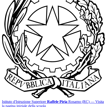
Istituto d'Istruzione Superiore
Raffele Piria
Rosarno (RC)
— Visita
la pagina iniziale della scuola