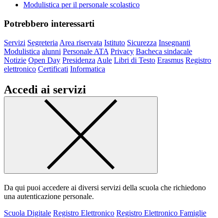
Modulistica per il personale scolastico
Potrebbero interessarti
Servizi
Segreteria
Area riservata
Istituto
Sicurezza
Insegnanti
Modulistica
alunni
Personale ATA
Privacy
Bacheca sindacale
Notizie
Open Day
Presidenza
Aule
Libri di Testo
Erasmus
Registro
elettronico
Certificati
Informatica
Accedi ai servizi
Da qui puoi accedere ai diversi servizi della scuola che richiedono
una autenticazione personale.
Scuola Digitale
Registro Elettronico
Registro Elettronico Famiglie