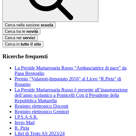
Cerca nella sezione
scuola
Cerca tra le
novità
Cerca nei
servizi
Cerca in
tutto il sito
Ricerche frequenti
La Preside Mariarosaria Russo “Ambasciatrice di pace” da
Papa Bergoglio
Premio “Valarioti-Impastato 2016” al Liceo “R.Piria” di
Rosarno
La Preside Mariarosaria Russo è presente all’inaugurazione
dell’anno scolastico a Ponticelli Con il Presidente della
Repubblica Mattarella
Registro elettronico Docenti
Registro elettronico Genitori
I.P.S.A.S.R.
Invio Mad
R. Piria
Libri di Testo AS 2023/24