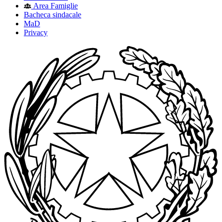
Area Famiglie
Bacheca sindacale
MaD
Privacy