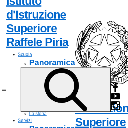
Istituto
d'Istruzione
Superiore
— Visita la 
Raffele Piria
Scuola
Panoramica
Seguici
Presentazione
su:
I luoghi
Le persone
Istituto
I numeri della scuola
Le carte della scuola
d'Istruzio
Organizzazione
La storia
Superiore
Servizi