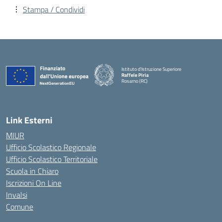
Stampa / Condividi
Istituto d'Istruzione Superiore
Raffele Piria
Rosarno (RC)
— Visita la pagina iniziale della scuola
Link Esterni
MIUR
Ufficio Scolastico Regionale
Ufficio Scolastico Territoriale
Scuola in Chiaro
Iscrizioni On Line
Invalsi
Comune