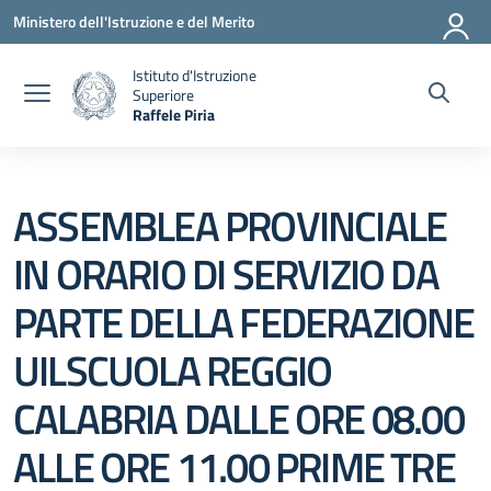
Vai ai contenuti
Vai al menu di navigazione
Vai al footer
Ministero dell'Istruzione e del Merito
Istituto d'Istruzione
Superiore
Raffele Piria
— Visita la pagina iniziale della scuola
ASSEMBLEA PROVINCIALE
IN ORARIO DI SERVIZIO DA
PARTE DELLA FEDERAZIONE
UILSCUOLA REGGIO
CALABRIA DALLE ORE 08.00
ALLE ORE 11.00 PRIME TRE