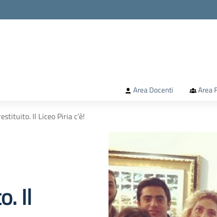
la scuola
Area Docenti
Area F
tituito. Il Liceo Piria c’è!
. Il