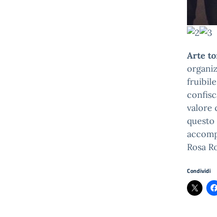
Arte to
organiz
fruibil
confisc
valore 
questo 
accompa
Rosa R
Condividi