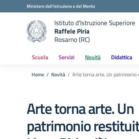
Vai ai contenuti
Vai al menu di navigazione
Vai al footer
Ministero dell'Istruzione e del Merito
Istituto d'Istruzione Superiore
Raffele Piria
Rosarno (RC)
 della scuola
— Visita la pagina iniziale del
Scuola
Servizi
Novità
Didattica
Home
Novità
Arte torna arte. Un patrimonio res
Arte torna arte. Un
patrimonio restituito