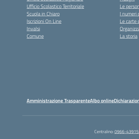
Ufficio Scolastico Territoriale
Le perso
Scuola in Chiaro
I numeri 
Iscrizioni On Line
Le carte 
Invalsi
Organizz
Comune
La storia
Amministrazione Trasparente
Albo online
Dichiarazion
Centralino:
0966-43915