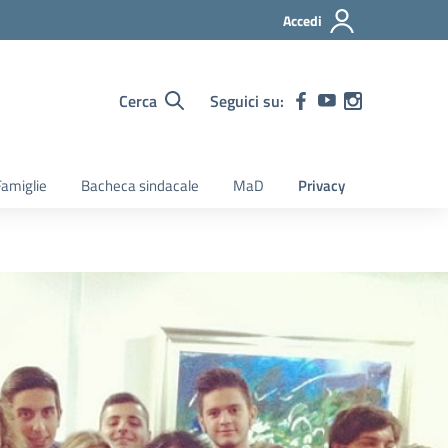
Accedi
Cerca
Seguici su:
amiglie
Bacheca sindacale
MaD
Privacy