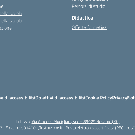
ne
Percorsi di studio
della scuola
Didattica
della scuola
Offerta formativa
azione
e di accessibilità
Obiettivi di accessibilità
Cookie Policy
Privacy
Not
Indirizzo:
Via Amedeo Modigliani, snc – 89025 Rosarno (RC)
7
Email:
rcis01400v@istruzione.it
Posta elettronica certificata (PEC):
rcis