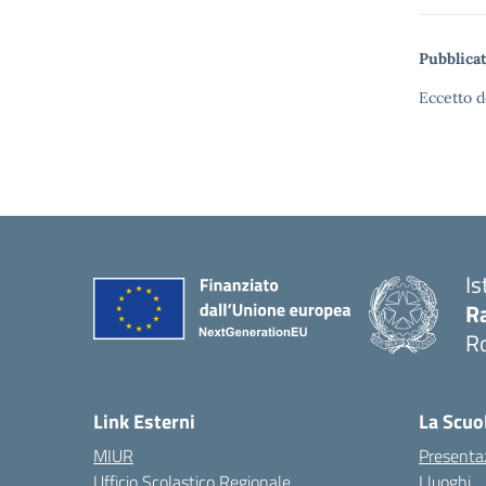
Pubblicat
Eccetto d
Is
Ra
R
— 
Link Esterni
La Scuo
MIUR
Presenta
Ufficio Scolastico Regionale
I luoghi