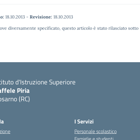
o:
18.10.2013
-
Revisione:
18.10.2013
ove diversamente specificato, questo articolo è stato rilasciato sott
tituto d'Istruzione Superiore
ffele Piria
osarno (RC)
Visita la pagina iniziale della scuola
la
I Servizi
zione
Personale scolastico
Famiglie e studenti