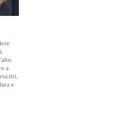
dere
i,
’alto
re a
ucitti,
lara e