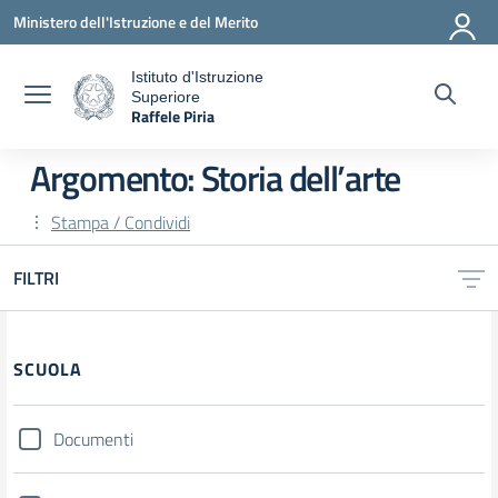
Vai ai contenuti
Vai al menu di navigazione
Vai al footer
Ministero dell'Istruzione e del Merito
Istituto d'Istruzione
Superiore
a
Raffele Piria
— Visita la pagina iniziale della scuola
Argomento: Storia dell’arte
Stampa / Condividi
FILTRI
Filtri
SCUOLA
Documenti