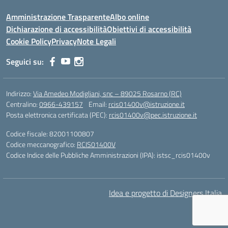
Amministrazione Trasparente
Albo online
Dichiarazione di accessibilità
Obiettivi di accessibilità
Cookie Policy
Privacy
Note Legali
Seguici su:
Indirizzo:
Via Amedeo Modigliani, snc – 89025 Rosarno (RC)
Centralino:
0966-439157
Email:
rcis01400v@istruzione.it
Posta elettronica certificata (PEC):
rcis01400v@pec.istruzione.it
Codice fiscale: 82001100807
Codice meccanografico:
RCIS01400V
Codice Indice delle Pubbliche Amministrazioni (IPA): istsc_rcis01400v
Idea e progetto di Designers Italia