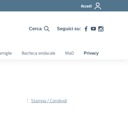
Accedi
Seguici su:
Cerca
amiglie
Bacheca sindacale
MaD
Privacy
Stampa / Condividi