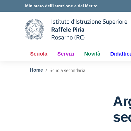
Vai ai contenuti
Vai al menu di navigazione
Vai al footer
Ministero dell'Istruzione e del Merito
Istituto d'Istruzione Superiore
Raffele Piria
Rosarno (RC)
 della scuola
— Visita la pagina iniziale del
Scuola
Servizi
Novità
Didattic
Scuola secondaria
Home
Ar
se