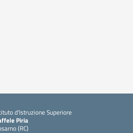
tituto d'Istruzione Superiore
ffele Piria
osarno (RC)