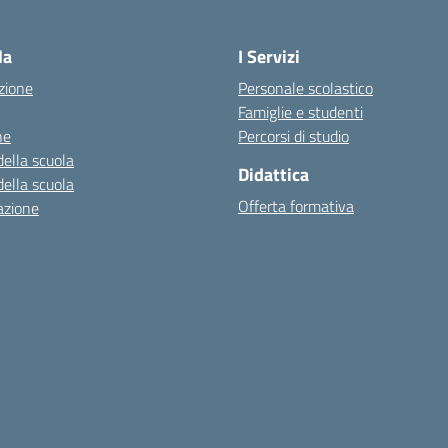
Visita la pagina iniziale della scuola
la
I Servizi
zione
Personale scolastico
Famiglie e studenti
ne
Percorsi di studio
della scuola
Didattica
della scuola
Offerta formativa
azione