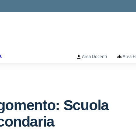
la scuola
a
Area Docenti
Area F
gomento: Scuola
condaria