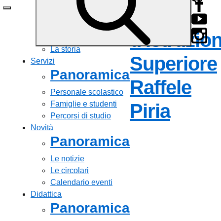
Le persone
Istituto
I numeri della scuola
Le carte della scuola
d'Istruzio
Organizzazione
La storia
Superiore
Servizi
Panoramica
Raffele
Personale scolastico
Famiglie e studenti
— Visi
Piria
Percorsi di studio
Novità
Panoramica
Le notizie
Le circolari
Calendario eventi
Didattica
Panoramica