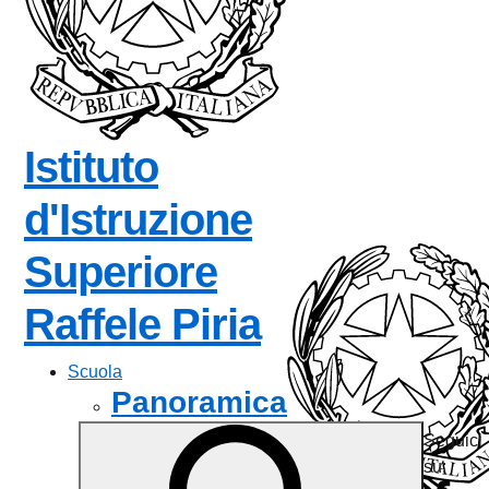
Istituto
d'Istruzione
Superiore
— Visita la 
Raffele Piria
Scuola
Panoramica
Seguici
Presentazione
su:
I luoghi