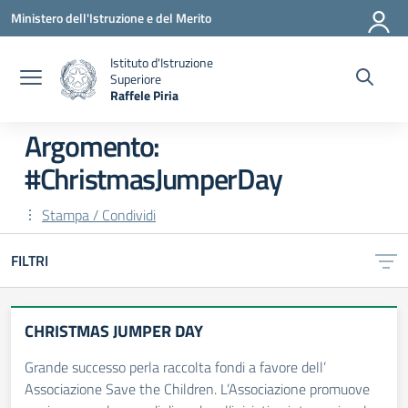
Vai ai contenuti
Vai al menu di navigazione
Vai al footer
Ministero dell'Istruzione e del Merito
Istituto d'Istruzione
Superiore
Raffele Piria
— Visita la pagina iniziale della scuola
Argomento:
#ChristmasJumperDay
Stampa / Condividi
FILTRI
CHRISTMAS JUMPER DAY
Grande successo perla raccolta fondi a favore dell’
Associazione Save the Children. L’Associazione promuove