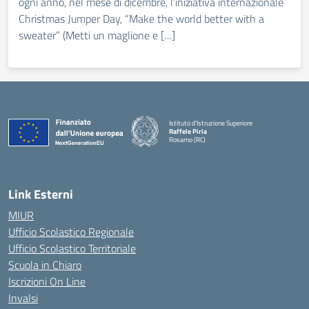
ogni anno, nel mese di dicembre, l’iniziativa internazionale
Christmas Jumper Day, “Make the world better with a
sweater” (Metti un maglione e […]
Istituto d'Istruzione Superiore
Raffele Piria
Rosarno (RC)
— Visita la pagina iniziale della scuola
Link Esterni
MIUR
Ufficio Scolastico Regionale
Ufficio Scolastico Territoriale
Scuola in Chiaro
Iscrizioni On Line
Invalsi