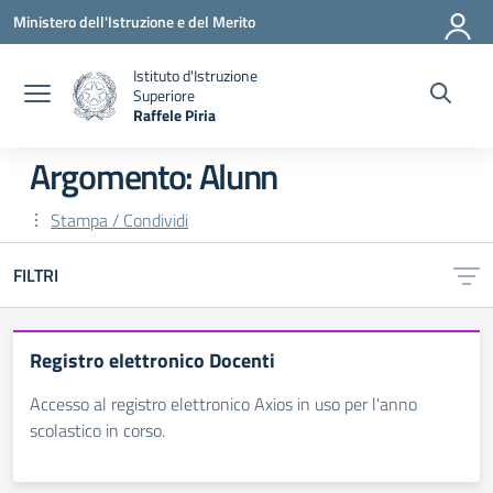
Vai ai contenuti
Vai al menu di navigazione
Vai al footer
Ministero dell'Istruzione e del Merito
Istituto d'Istruzione
Superiore
Raffele Piria
— Visita la pagina iniziale della scuola
Argomento: Alunn
Stampa / Condividi
FILTRI
Registro elettronico Docenti
Accesso al registro elettronico Axios in uso per l'anno
scolastico in corso.