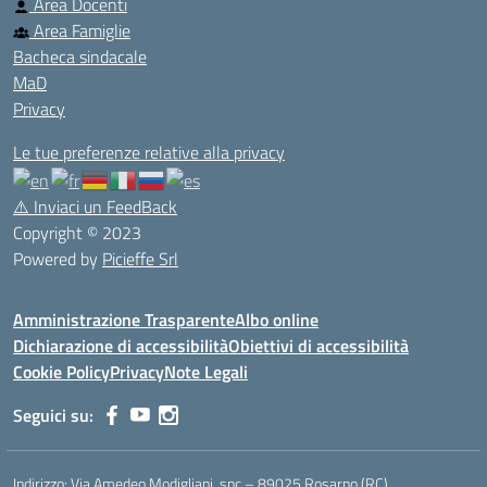
Area Docenti
Area Famiglie
Bacheca sindacale
MaD
Privacy
Le tue preferenze relative alla privacy
⚠️
Inviaci un FeedBack
Copyright © 2023
Powered by
Picieffe Srl
Amministrazione Trasparente
Albo online
Dichiarazione di accessibilità
Obiettivi di accessibilità
Cookie Policy
Privacy
Note Legali
Seguici su:
Indirizzo:
Via Amedeo Modigliani, snc – 89025 Rosarno (RC)