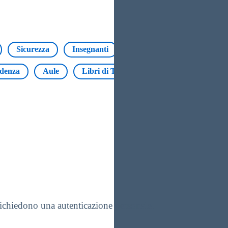
Sicurezza
Insegnanti
Modulistica
alunni
idenza
Aule
Libri di Testo
Erasmus
Regist
 richiedono una autenticazione personale.