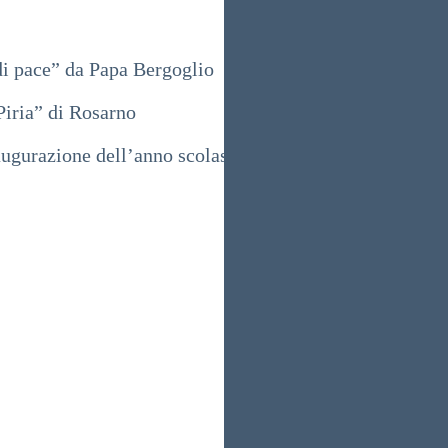
i pace” da Papa Bergoglio
Piria” di Rosarno
ugurazione dell’anno scolastico a Ponticelli Con il Pre