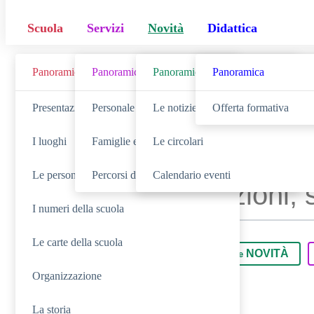
Scuola
Servizi
Novità
Didattica
Panoramica
Panoramica
Panoramica
Panoramica
Cerca
Presentazione
Personale scolastico
Le notizie
Offerta formativa
I luoghi
Famiglie e studenti
Le circolari
Le persone
Percorsi di studio
Calendario eventi
I numeri della scuola
Le carte della scuola
SCUOLA
NOVITÀ
Cerca nella sezione
Cerca tra le
Organizzazione
La storia