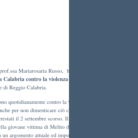
prof.ssa Mariarosaria Russo, ha gridato il suo No alla violen
a Calabria contro la violenza sulle donne
” e organizzata da
e di Reggio Calabria.
violenza sulle donne
tono quotidianamente contro la
, vittime 
anche per non dimenticare ciò che è accaduto alla giovane rag
restati il 2 settembre scorso. Il presidente Mario Oliverio ha 
ella giovane vittima di Melito di Porto Salvo e della sua famigl
u un argomento attuale ed importante”