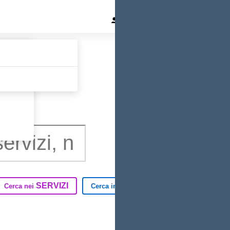
Area Docenti
Area Famigl
SERVIZI
TUTTO IL SITO
Cerca nei
Cerca in