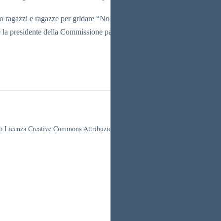
o ragazzi e ragazze per gridare “No alla violenza sulle donne” e figure p
e la presidente della Commissione parlamentare antimafia Rosy Bindi.
otto Licenza Creative Commons Attribuzione 4.0 Italia.