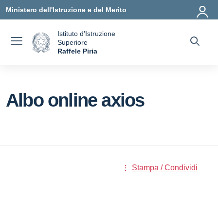
Vai ai contenuti
Vai al menu di navigazione
Vai al footer
Ministero dell'Istruzione e del Merito
Istituto d'Istruzione
Superiore
a
Raffele Piria
— Visita la pagina iniziale della scuola
Albo online axios
Stampa / Condividi