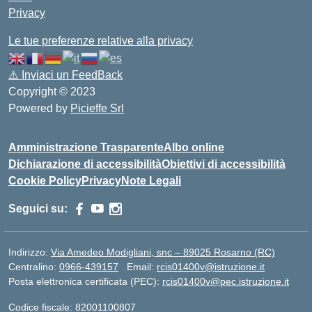
Privacy
Le tue preferenze relative alla privacy
⚠️
Inviaci un FeedBack
Copyright © 2023
Powered by
Picieffe Srl
Amministrazione Trasparente
Albo online
Dichiarazione di accessibilità
Obiettivi di accessibilità
Cookie Policy
Privacy
Note Legali
Seguici su:
Indirizzo:
Via Amedeo Modigliani, snc – 89025 Rosarno (RC)
Centralino:
0966-439157
Email:
rcis01400v@istruzione.it
Posta elettronica certificata (PEC):
rcis01400v@pec.istruzione.it
Codice fiscale: 82001100807