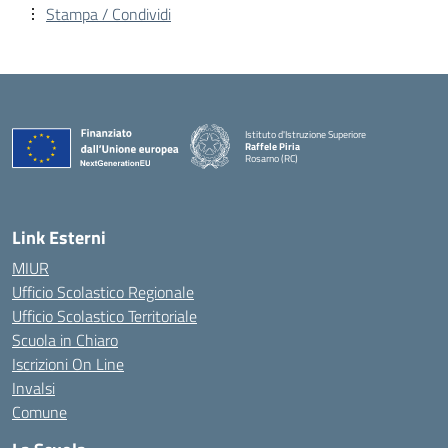
Stampa / Condividi
Istituto d'Istruzione Superiore
Raffele Piria
Rosarno (RC)
— Visita la pagina iniziale della scuola
Link Esterni
MIUR
Ufficio Scolastico Regionale
Ufficio Scolastico Territoriale
Scuola in Chiaro
Iscrizioni On Line
Invalsi
Comune