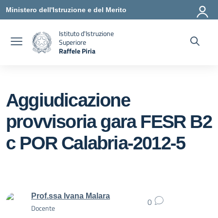
Vai ai contenuti
Vai al menu di navigazione
Vai al footer
Ministero dell'Istruzione e del Merito
Istituto d'Istruzione
Superiore
Raffele Piria
— Visita la pagina iniziale della scuola
Aggiudicazione
provvisoria gara FESR B2
c POR Calabria-2012-5
Prof.ssa Ivana Malara
0
Docente