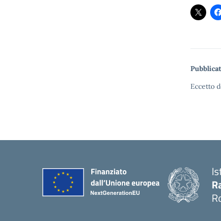
Pubblicat
Eccetto d
Is
Ra
R
— 