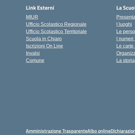
Link Esterni
La Scuo
MIUR
Present
Ufficio Scolastico Regionale
I luoghi
Ufficio Scolastico Territoriale
Le pers
Scuola in Chiaro
I numeri
Iscrizioni On Line
Le carte
Invalsi
Organiz
Comune
La storia
Amministrazione Trasparente
Albo online
Dichiarazion