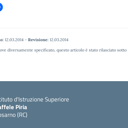
o:
12.03.2014
-
Revisione:
12.03.2014
ove diversamente specificato, questo articolo è stato rilasciato sott
tituto d'Istruzione Superiore
ffele Piria
osarno (RC)
Visita la pagina iniziale della scuola