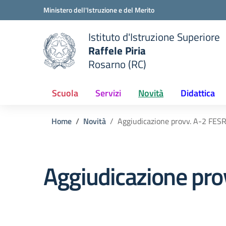
Vai ai contenuti
Vai al menu di navigazione
Vai al footer
Ministero dell'Istruzione e del Merito
Istituto d'Istruzione Superiore
Raffele Piria
Rosarno (RC)
 della scuola
— Visita la pagina iniziale del
Scuola
Servizi
Novità
Didattica
Home
Novità
Aggiudicazione provv. A-2 FES
Aggiudicazione pro