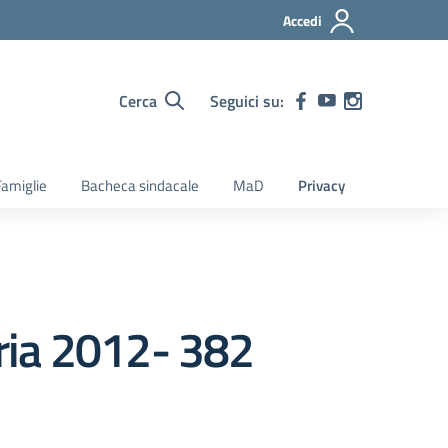
Accedi
Cerca
Seguici su:
amiglie
Bacheca sindacale
MaD
Privacy
ria 2012- 382