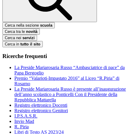
Cerca nella sezione
scuola
Cerca tra le
novità
Cerca nei
servizi
Cerca in
tutto il sito
Ricerche frequenti
La Preside Mariarosaria Russo “Ambasciatrice di pace” da
Papa Bergoglio
Premio “Valarioti-Impastato 2016” al Liceo “R.Piria” di
Rosarno
La Preside Mariarosaria Russo è presente all’inaugurazione
dell’anno scolastico a Ponticelli Con il Presidente della
Repubblica Mattarella
Registro elettronico Docenti
Registro elettronico Genitori
I.P.S.A.S.R.
Invio Mad
R. Piria
Libri di Testo AS 2023/24