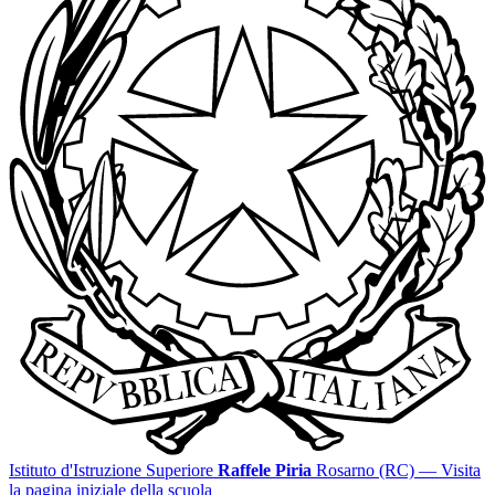
Istituto d'Istruzione Superiore
Raffele Piria
Rosarno (RC)
— Visita
la pagina iniziale della scuola