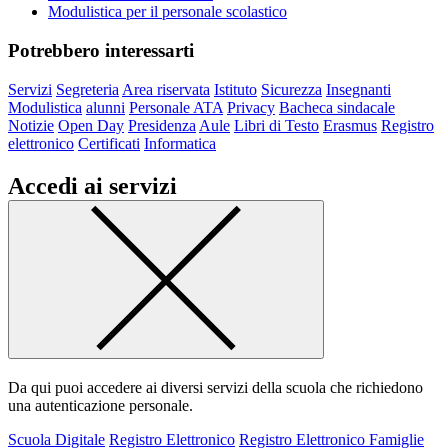
Modulistica per il personale scolastico
Potrebbero interessarti
Servizi
Segreteria
Area riservata
Istituto
Sicurezza
Insegnanti
Modulistica
alunni
Personale ATA
Privacy
Bacheca sindacale
Notizie
Open Day
Presidenza
Aule
Libri di Testo
Erasmus
Registro
elettronico
Certificati
Informatica
Accedi ai servizi
Da qui puoi accedere ai diversi servizi della scuola che richiedono
una autenticazione personale.
Scuola Digitale
Registro Elettronico
Registro Elettronico Famiglie