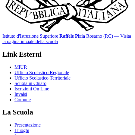
Istituto d'Istruzione Superiore
Raffele Piria
Rosarno (RC)
— Visita
la pagina iniziale della scuola
Link Esterni
MIUR
Ufficio Scolastico Regionale
Ufficio Scolastico Territoriale
Scuola in Chiaro
Iscrizioni On Line
Invalsi
Comune
La Scuola
Presentazione
I luoghi