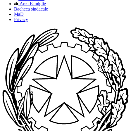
Area Famiglie
Bacheca sindacale
MaD
Privacy