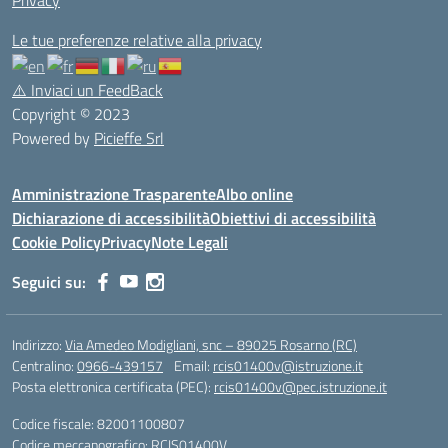
Privacy
Le tue preferenze relative alla privacy
⚠️
Inviaci un FeedBack
Copyright © 2023
Powered by
Picieffe Srl
Amministrazione Trasparente
Albo online
Dichiarazione di accessibilità
Obiettivi di accessibilità
Cookie Policy
Privacy
Note Legali
Seguici su:
Indirizzo:
Via Amedeo Modigliani, snc – 89025 Rosarno (RC)
Centralino:
0966-439157
Email:
rcis01400v@istruzione.it
Posta elettronica certificata (PEC):
rcis01400v@pec.istruzione.it
Codice fiscale: 82001100807
Codice meccanografico:
RCIS01400V