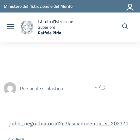
Vai ai contenuti
Vai al menu di navigazione
Vai al footer
Ministero dell'Istruzione e del Merito
Istituto d'Istruzione
Superiore
Raffele Piria
— Visita la pagina iniziale della scuola
Personale scolastico
0
pubb_negraduatoria12e3fasciadocentia_s_202324
Condividi